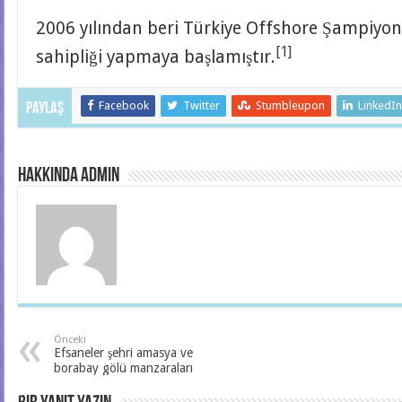
2006 yılından beri Türkiye Offshore Şampiyona
[1]
sahipliği yapmaya başlamıştır.
Facebook
Twitter
Stumbleupon
LinkedI
Paylaş
hakkında admin
Önceki
Efsaneler şehri amasya ve
borabay gölü manzaraları