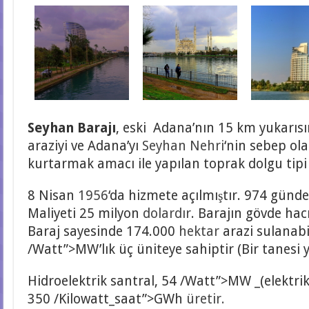
S
eyhan Barajı
, eski Adana’nın 15 km yukarı
araziyi ve Adana’yı
Seyhan Nehri
‘nin sebep ol
kurtarmak amacı ile yapılan toprak dolgu tipi 
8 Nisan
1956
‘da hizmete açılmıştır. 974 gün
Maliyeti 25 milyon
dolardır
. Barajın gövde ha
Baraj sayesinde 174.000
hektar
arazi sulanabi
/Watt”>MW’lık üç üniteye sahiptir (Bir tanesi y
Hidroelektrik santral, 54 /Watt”>MW _(elektrik
350 /Kilowatt_saat”>GWh
üretir.