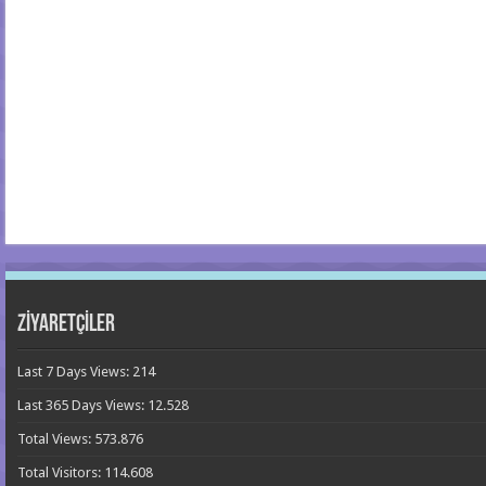
ZİYARETÇİLER
Last 7 Days Views:
214
Last 365 Days Views:
12.528
Total Views:
573.876
Total Visitors:
114.608