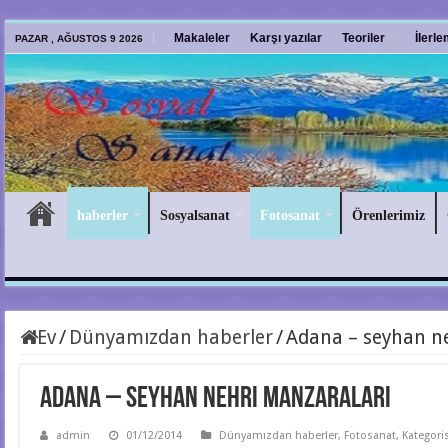
Makaleler
Karşı yazılar
Teoriler
İlerl
PAZAR , AĞUSTOS 9 2026
haberler
Sosyalsanat
Fotosanat
Örenlerimiz
Ev
/
Dünyamızdan haberler
/
Adana – seyhan n
Adana – seyhan nehri manzaraları
admin
01/12/2014
Dünyamızdan haberler
,
Fotosanat
,
Kategori