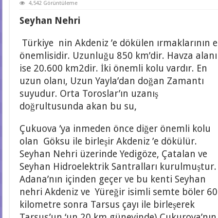
4,542 Görüntüleme
Seyhan Nehri
Türkiye nin Akdeniz ’e dökülen ırmaklarının 
önemlisidir. Uzunluğu 850 km’dir. Havza alanı
ise 20.600 km2dir. İki önemli kolu vardır. En
uzun olanı, Uzun Yayla’dan doğan Zamantı
suyudur. Orta Toroslar’ın uzanış
doğrultusunda akan bu su,
Çukuova ’ya inmeden önce diğer önemli kolu
olan Göksu ile birleşir Akdeniz ’e dökülür.
Seyhan Nehri üzerinde Yedigöze, Çatalan ve
Seyhan Hidroelektrik Santralları kurulmuştur.
Adana’nın içinden geçer ve bu kenti Seyhan
nehri Akdeniz ve Yüreğir isimli semte böler 60
kilometre sonra Tarsus çayı ile birleşerek
Tarsus’un ‘un 20 km güneyinde) Çukurova’nın