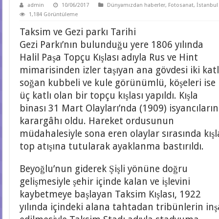
admin
10/06/2017
Dünyamızdan haberler
,
Fotosanat
,
İstanbul
1,184 Görüntüleme
Taksim ve Gezi parkı Tarihi
Gezi Parkı’nın bulunduğu yere 1806 yılında
Halil Paşa Topçu Kışlası adıyla Rus ve Hint
mimarisinden izler taşıyan ana gövdesi iki katl
soğan kubbeli ve kule görünümlü, köşeleri ise
üç katlı olan bir topçu kışlası yapıldı. Kışla
binası 31 Mart Olayları’nda (1909) isyancıların
karargâhı oldu. Hareket ordusunun
müdahalesiyle sona eren olaylar sırasında kışl
top atışına tutularak ayaklanma bastırıldı.
Beyoğlu’nun giderek Şişli yönüne doğru
gelişmesiyle şehir içinde kalan ve işlevini
kaybetmeye başlayan Taksim Kışlası, 1922
yılında içindeki alana tahtadan tribünlerin inş