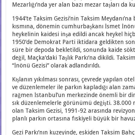
Mezarlığı’nda yer alan bazı mezar taşları da kul
1944’te Taksim Gezisi’nin Taksim Meydanı’na
kısmına, dönemin cumhurbaşkanı İsmet İnönü
heykelinin kaidesi inşa edildi ancak heykel hiç
1950’de Demokrat Parti iktidara geldikten son
süre bir depoda bekletildi, sonunda kaide sök
değil, Maçka’daki Taşlık Parkı’na dikildi. Taksi
“İnönü Gezisi” olarak adlandırıldı.
Kışlanın yıkılması sonrası, çevrede yapılan otel
ve düzenlemeler ile parkın kapladığı alan za
rağmen İstanbul’un merkezinde önemli bir din
sık düzenlemelerle görünümü değişti. 38.000
olan Taksim Gezisi, 1991-92 arasında revizyon
planlı parkın ortasına fıskiyeli büyük bir havuz
Gezi Parkı’nın kuzeyinde, eskiden Taksim Bahç