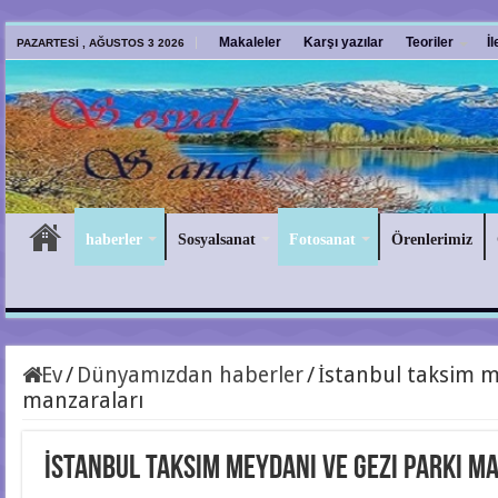
Makaleler
Karşı yazılar
Teoriler
İ
PAZARTESI , AĞUSTOS 3 2026
haberler
Sosyalsanat
Fotosanat
Örenlerimiz
Ev
/
Dünyamızdan haberler
/
İstanbul taksim m
manzaraları
İstanbul taksim meydanı ve Gezi parkı m