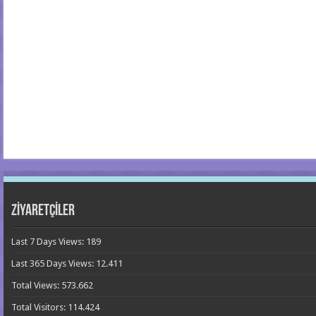
ZİYARETÇİLER
Last 7 Days Views:
189
Last 365 Days Views:
12.411
Total Views:
573.662
Total Visitors:
114.424