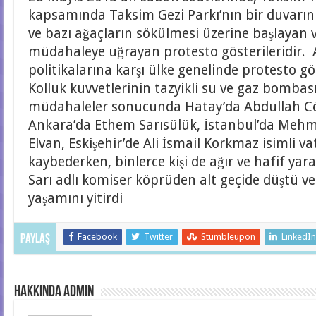
kapsamında Taksim Gezi Parkı’nın bir duvarın
ve bazı ağaçların sökülmesi üzerine başlayan 
müdahaleye uğrayan protesto gösterileridir
politikalarına karşı ülke genelinde protesto g
Kolluk kuvvetlerinin tazyikli su ve gaz bombası 
müdahaleler sonucunda Hatay’da Abdullah C
Ankara’da Ethem Sarısülük, İstanbul’da Mehme
Elvan, Eskişehir’de Ali İsmail Korkmaz isimli v
kaybederken, binlerce kişi de ağır ve hafif yar
Sarı adlı komiser köprüden alt geçide düştü ve
yaşamını yitirdi
Facebook
Twitter
Stumbleupon
LinkedI
Paylaş
hakkında admin