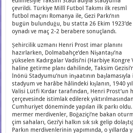
edilmesiyle Taksim Stadı adıyla stadyuma
çevrildi. Türkiye Millî Futbol Takımı ilk resmî
futbol maçını Romanya ile, Gezi Parkı’nın
bugün bulunduğu, bu statta 26 Ekim 1923’de
oynadı ve maç 2-2 berabere sonuçlandı.
Şehircilik uzmanı Henri Prost imar planını
hazırlarken, Dolmabahçe’den Nişantaşı’na
yükselen Kadırgalar Vadisi’ni (Harbiye Kongre 
haline getirme planı dahilinde, Taksim Gezisi’ni
İnönü Stadyumu’nun inşaatının başlamasıyla i
stadyum ve harâbe hâlindeki kışlanın, 1940 y
Valisi Lütfi Kırdar tarafından, Henri Prost’un 
çerçevesinde istimlak edilerek yıktırılmasında
Cumhuriyet döneminde yapılan ilk parkı oldu.
mermer merdivenler, Boğaziçi’ne bakan oturm
çim sahaları, Gezi’yi halkın sık sık gelip dolaştığ
Parkın merdivenlerinin yapımında, o yıllarda y