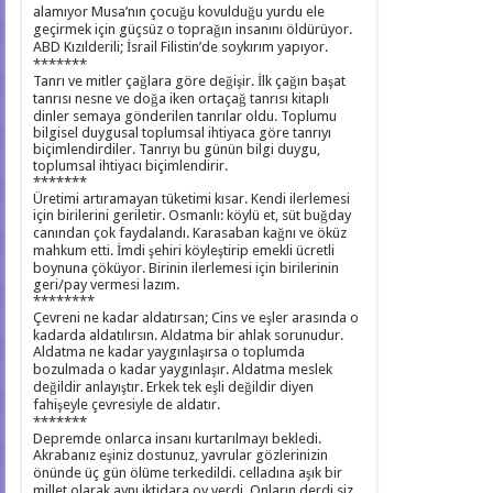
alamıyor Musa’nın çocuğu kovulduğu yurdu ele
geçirmek için güçsüz o toprağın insanını öldürüyor.
ABD Kızılderili; İsrail Filistin’de soykırım yapıyor.
*******
Tanrı ve mitler çağlara göre değişir. İlk çağın başat
tanrısı nesne ve doğa iken ortaçağ tanrısı kitaplı
dinler semaya gönderilen tanrılar oldu. Toplumu
bilgisel duygusal toplumsal ihtiyaca göre tanrıyı
biçimlendirdiler. Tanrıyı bu günün bilgi duygu,
toplumsal ihtiyacı biçimlendirir.
*******
Üretimi artıramayan tüketimi kısar. Kendi ilerlemesi
için birilerini geriletir. Osmanlı: köylü et, süt buğday
canından çok faydalandı. Karasaban kağnı ve öküz
mahkum etti. İmdi şehiri köyleştirip emekli ücretli
boynuna çöküyor. Birinin ilerlemesi için birilerinin
geri/pay vermesi lazım.
********
Çevreni ne kadar aldatırsan; Cins ve eşler arasında o
kadarda aldatılırsın. Aldatma bir ahlak sorunudur.
Aldatma ne kadar yaygınlaşırsa o toplumda
bozulmada o kadar yaygınlaşır. Aldatma meslek
değildir anlayıştır. Erkek tek eşli değildir diyen
fahişeyle çevresiyle de aldatır.
*******
Depremde onlarca insanı kurtarılmayı bekledi.
Akrabanız eşiniz dostunuz, yavrular gözlerinizin
önünde üç gün ölüme terkedildi. celladına aşık bir
millet olarak aynı iktidara oy verdi. Onların derdi siz