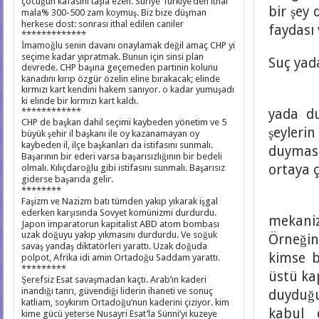
çocuğun kafasını taşla ezen. Suriye Türkiye’den ithal
bir şey
mala% 300-500 zam koymuş. Biz bize düşman
herkese dost: sonrası ithal edilen caniler
faydası 
*************
İmamoğlu senin davanı onaylamak değil amaç CHP yi
seçime kadar yıpratmak. Bunun için sinsi plan
Suç yad
devrede. CHP başına geçemeden partinin kolunu
kanadını kırıp özgür özelin eline bırakacak; elinde
kırmızı kart kendini hakem sanıyor. o kadar yumuşadı
Suç to
ki elinde bir kırmızı kart kaldı.
************
yada du
CHP de başkan dahil seçimi kaybeden yönetim ve 5
şeylerin
büyük şehir il başkanı ile oy kazanamayan oy
kaybeden il, ilçe başkanları da istifasını sunmalı.
duyması
Başarının bir ederi varsa başarısızlığının bir bedeli
ortaya ç
olmalı. Kılıçdaroğlu gibi istifasını sunmalı. Başarısız
giderse başarıda gelir.
********
Bu s
Faşizm ve Nazizm batı tümden yakıp yıkarak işgal
ederken karşısında Sovyet komünizmi durdurdu.
mekaniz
Japon imparatorun kapitalist ABD atom bombası
uzak doğuyu yakıp yıkmasını durdurdu. Ve soğuk
Örneğin 
savaş yandaş diktatörleri yarattı. Uzak doğuda
kimse b
polpot, Afrika idi amin Ortadoğu Saddam yarattı.
*********
üstü ka
Şerefsiz Esat savaşmadan kaçtı. Arab’ın kaderi
inandığı tanrı, güvendiği liderin ihaneti ve sonuç
duyduğu
katliam, soykırım Ortadoğu’nun kaderini çiziyor. kim
kabul 
kime gücü yeterse Nusayri Esat’la Sünni’yi kuzeye