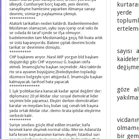
kurtara
ülkeydi. Cumhuriyet borç kapattı, yeni devrim,
sanayileşme hamlesine yaparken Almanya sanayi
yerde
devrimi, sömürge paylaşımına çıkmıştı.
************
topluml
Atatürk tarikatları neden kaldırdı. Bademlenmeden
erteleme
Müslüman olamazsın, uyku suyu içerip oral seks ile
sır odada iki taraf içinde sır ifşa olmuyor.
badelemeden tam Müslümanlığa geçiş fiili livata artık
İdam h
sır üstü kapanıyordu. Batının çıplak devrimi bizde
tarikat sır devrimine dönüştü.
sayısı 
**********
CHP başkanını arıyor. Nasıl AKP yorgun bld başkanı
kaidele
değiştirdiği gibi CHP vizyonsuz G. başkan istifa
değişme
etmeli. İmamoğlu’nu başkan seçmelidir. Aksi taktirde
rte sıra ayvanın büyüğüne;2belediyeden topladığı
düzmece belgeyle içeri attığında E. İmamoğlu başkan
Toplum
kalmayacak. tarihsel hata yapacak
**************
göze a
İ. Işık ‘politikacılara kanacak kadar aptal değilim’ der:
diplomasız 20 yıl iktidar olur sosyal demokrat lider
yakılma
seçimini bile yapamaz. Eleştiri derken demokratları
karalar ve meydanı boş bulan sağ cenah tek başına
yada ortak iktidar olur. demo-krata iptidai eleştirme
İleri 
serbesti kalır.
vicdan
**********
Suriye sevdası göçle ithal edilen insanlar; kafa
olmamış
kesmek karın deşmek normal oldu. Mersin Adana’da
kafa kesen kaynanasının karnını deşen; İstanbul suri
bir gem