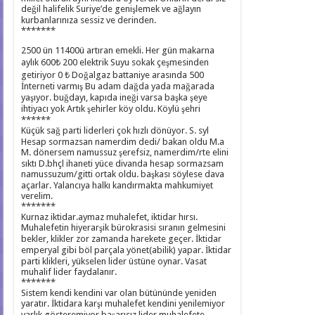
değil halifelik Suriye’de genişlemek ve ağlayın
kurbanlarınıza sessiz ve derinden.
*******
2500 ün 11400ü artıran emekli. Her gün makarna
aylık 600₺ 200 elektrik Suyu sokak çeşmesinden
getiriyor 0 ₺ Doğalgaz battaniye arasında 500
İnterneti varmış Bu adam dağda yada mağarada
yaşıyor. buğdayı, kapıda ineği varsa başka şeye
ihtiyacı yok Artık şehirler köy oldu. Köylü şehri
******
Küçük sağ parti liderleri çok hızlı dönüyor. S. syl
Hesap sormazsan namerdim dedi/ bakan oldu M.a
M. dönersem namussuz şerefsiz, namerdim/rte elini
sıktı D.bhçl ihaneti yüce divanda hesap sormazsam
namussuzum/gitti ortak oldu. başkası söylese dava
açarlar. Yalancıya halkı kandırmakta mahkumiyet
verelim.
*******
Kurnaz iktidar.aymaz muhalefet, iktidar hırsı.
Muhalefetin hiyerarşik bürokrasisi sıranın gelmesini
bekler, klikler zor zamanda harekete geçer. İktidar
emperyal gibi böl parçala yönet(abilik) yapar. İktidar
parti klikleri, yükselen lider üstüne oynar. Vasat
muhalif lider faydalanır.
*******
Sistem kendi kendini var olan bütününde yeniden
yaratır. İktidara karşı muhalefet kendini yenilemiyor
varlık gösteremiyor başarısız lider muhalefete