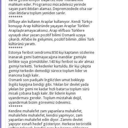
mahkum eder. Programsız mücadelesiz yerinde
sayan parti iktidarı alamaz. Depremzedede olsa var
olan iktidara toplum yeniden sarılır.
*******
Elifbayı alın kullanın Araplar kullanıyor. Kendi Türkçe
konuşup Arap kültüründe yaşayan Araplar Türkleri
Araplaştıramayacaksınız. Arap elifbası Türklere
uysaydı okur yazarı pozitif bilimi Osmanlı uzaya
çıkardı. Alfabe ile gelişimini, pozitif bilimin ,dilini Türk
kültürünü yarattı.
*******
Estonya feribot sendromu:850 kişi kaptanın sözlerine
inanarak gemi batmayacağına inandılar gemiyle
birlikte suya gömüldüler.140 kişi feribot su alır almaz
gemiyi terketti. Terkedenler kurtuldu. Bir kişi çıkıpta
gemiyi terkedin demediği sürece toplum lider ve
inancına bağlı kalır.
Osmanlı son padişahı İngiliz’den umut bekleyip
İngiliz kayığına bindiği gibi. Yıkılan bir devlet yada
yıkılan bir gemi ne kadar hızlı batarsa toplum sürü
misali çobana bağlı kalır. Bir liderin kişinin
uyandırması gerekir. Toplum müstahak değil,
uyandırmak bizim görevimiz ödevimiz.
*******
Kendine muhalefet zam yapanlara muhalefet,
muhalefete muhalefet, kendisi yapmıyor, zam
yapanları muhalefet edin diyor. Zammı devlet
yapıyor esnafı hedef gösteriyor. Herkese teröristlik