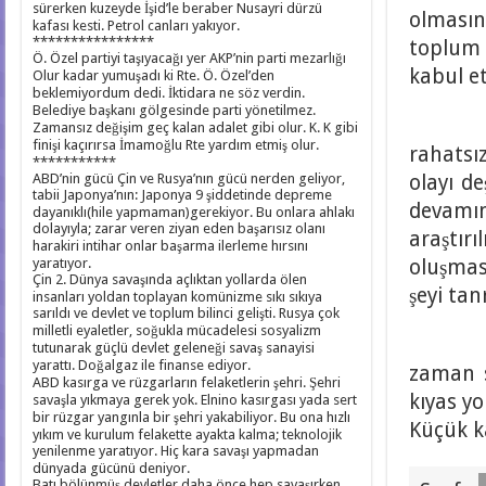
sürerken kuzeyde İşid’le beraber Nusayri dürzü
olmasın
kafası kesti. Petrol canları yakıyor.
****************
toplum 
Ö. Özel partiyi taşıyacağı yer AKP’nin parti mezarlığı
kabul et
Olur kadar yumuşadı ki Rte. Ö. Özel’den
beklemiyordum dedi. İktidara ne söz verdin.
Belediye başkanı gölgesinde parti yönetilmez.
Dinle
Zamansız değişim geç kalan adalet gibi olur. K. K gibi
finişi kaçırırsa İmamoğlu Rte yardım etmiş olur.
rahatsı
***********
ABD’nin gücü Çin ve Rusya’nın gücü nerden geliyor,
olayı d
tabii Japonya’nın: Japonya 9 şiddetinde depreme
devamı
dayanıklı(hile yapmaman)gerekiyor. Bu onlara ahlakı
dolayıyla; zarar veren ziyan eden başarısız olanı
araştı
harakiri intihar onlar başarma ilerleme hırsını
yaratıyor.
oluşmas
Çin 2. Dünya savaşında açlıktan yollarda ölen
şeyi ta
insanları yoldan toplayan komünizme sıkı sıkıya
sarıldı ve devlet ve toplum bilinci gelişti. Rusya çok
milletli eyaletler, soğukla mücadelesi sosyalizm
Suç de
tutunarak güçlü devlet geleneği savaş sanayisi
yarattı. Doğalgaz ile finanse ediyor.
zaman s
ABD kasırga ve rüzgarların felaketlerin şehri. Şehri
kıyas yo
savaşla yıkmaya gerek yok. Elnino kasırgası yada sert
bir rüzgar yangınla bir şehri yakabiliyor. Bu ona hızlı
Küçük k
yıkım ve kurulum felakette ayakta kalma; teknolojik
yenilenme yaratıyor. Hiç kara savaşı yapmadan
dünyada gücünü deniyor.
Batı bölünmüş devletler daha önce hep savaşırken