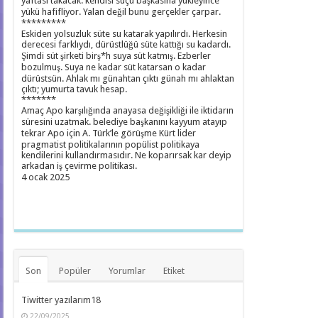
yaftası takacak. kendisi suçu başkasına yükleyince
yükü hafifliyor. Yalan değil bunu gerçekler çarpar.
*********
Eskiden yolsuzluk süte su katarak yapılırdı. Herkesin
derecesi farklıydı, dürüstlüğü süte kattığı su kadardı.
Şimdi süt şirketi birş*h suya süt katmış. Ezberler
bozulmuş. Suya ne kadar süt katarsan o kadar
dürüstsün. Ahlak mı günahtan çıktı günah mı ahlaktan
çıktı; yumurta tavuk hesap.
*******
Amaç Apo karşılığında anayasa değişikliği ile iktidarın
süresini uzatmak. belediye başkanını kayyum atayıp
tekrar Apo için A. Türk’le görüşme Kürt lider
pragmatist politikalarının popülist politikaya
kendilerini kullandırmasıdır. Ne koparırsak kar deyip
arkadan iş çevirme politikası.
4 ocak 2025
Son
Popüler
Yorumlar
Etiket
Tiwitter yazılarım18
22/09/2025