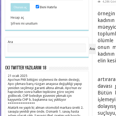
4,286 Gö
Beni Hatırla
örneğin
Hesap aç
kadını
Şifreni mi unuttum
müeyyi
topluml
ölümle 
Ara
onun ma
Ara
kadının
elin kes
(X) Twitter yazılarım 18
Bu t
21 ocak 2025
artırar
Apo’nun PKK bittiğini söylemesi ile demin desteği,
Apo çıkması barış rüzgarı anayasa değişikliği yapıp
davası 
yeniden seçilmeyi garanti altına almak. Apo’nun ev
hapsinden sonra halkın tepkisine göre seçimi
Bütün b
gidilecek. CHP belediye güvenini yıkmak için
işlemey
kayyumla CHP b. başkanına suç yüklüyor
***************
dolayıs
Atatürk ne yaptı ki; alman otomobil markası üretti 2.
savaşta yenildi yine önde. Osmanlı 1. savaş hasta
suçlu
adam olarak çıktı. Sanayisi ilkel, üretim yok borçlu