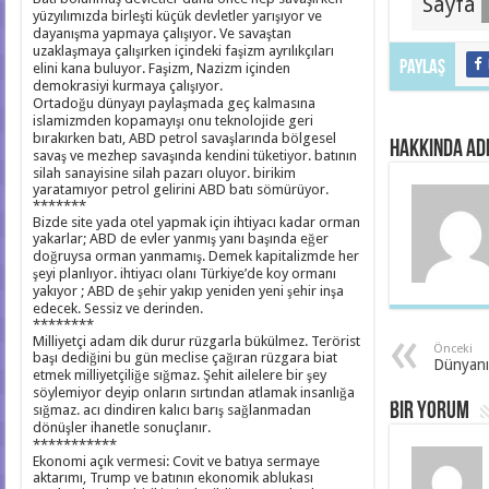
Sayfa
yüzyılımızda birleşti küçük devletler yarışıyor ve
dayanışma yapmaya çalışıyor. Ve savaştan
uzaklaşmaya çalışırken içindeki faşizm ayrılıkçıları
Paylaş
elini kana buluyor. Faşizm, Nazizm içinden
demokrasiyi kurmaya çalışıyor.
Ortadoğu dünyayı paylaşmada geç kalmasına
islamizmden kopamayışı onu teknolojide geri
bırakırken batı, ABD petrol savaşlarında bölgesel
hakkında ad
savaş ve mezhep savaşında kendini tüketiyor. batının
silah sanayisine silah pazarı oluyor. birikim
yaratamıyor petrol gelirini ABD batı sömürüyor.
*******
Bizde site yada otel yapmak için ihtiyacı kadar orman
yakarlar; ABD de evler yanmış yanı başında eğer
doğruysa orman yanmamış. Demek kapitalizmde her
şeyi planlıyor. ihtiyacı olanı Türkiye’de koy ormanı
yakıyor ; ABD de şehir yakıp yeniden yeni şehir inşa
edecek. Sessiz ve derinden.
********
Milliyetçi adam dik durur rüzgarla bükülmez. Terörist
Önceki
başı dediğini bu gün meclise çağıran rüzgara biat
Dünyanın
etmek milliyetçiliğe sığmaz. Şehit ailelere bir şey
söylemiyor deyip onların sırtından atlamak insanlığa
Bir yorum
sığmaz. acı dindiren kalıcı barış sağlanmadan
dönüşler ihanetle sonuçlanır.
***********
Ekonomi açık vermesi: Covit ve batıya sermaye
aktarımı, Trump ve batının ekonomik ablukası