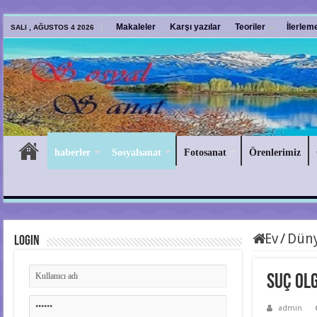
Makaleler
Karşı yazılar
Teoriler
İlerlem
SALI , AĞUSTOS 4 2026
haberler
Sosyalsanat
Fotosanat
Örenlerimiz
Ev
/
Düny
Login
Suç ol
admin