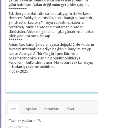
yaftası takacak. kendisi suçu başkasına yükleyince
yükü hafifliyor. Yalan değil bunu gerçekler çarpar.
*********
Eskiden yolsuzluk süte su katarak yapılırdı. Herkesin
derecesi farklıydı, dürüstlüğü süte kattığı su kadardı.
Şimdi süt şirketi birş*h suya süt katmış. Ezberler
bozulmuş. Suya ne kadar süt katarsan o kadar
dürüstsün. Ahlak mı günahtan çıktı günah mı ahlaktan
çıktı; yumurta tavuk hesap.
*******
Amaç Apo karşılığında anayasa değişikliği ile iktidarın
süresini uzatmak. belediye başkanını kayyum atayıp
tekrar Apo için A. Türk’le görüşme Kürt lider
pragmatist politikalarının popülist politikaya
kendilerini kullandırmasıdır. Ne koparırsak kar deyip
arkadan iş çevirme politikası.
4 ocak 2025
Son
Popüler
Yorumlar
Etiket
Tiwitter yazılarım18
22/09/2025