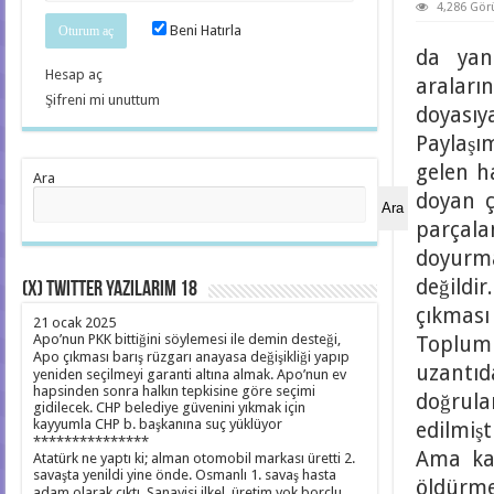
4,286 Gö
Beni Hatırla
da yan
Hesap aç
araları
Şifreni mi unuttum
doyasıya
Paylaşı
gelen h
Ara
doyan ç
Ara
parçal
doyurm
değildi
(X) Twitter yazılarım 18
çıkması
21 ocak 2025
Apo’nun PKK bittiğini söylemesi ile demin desteği,
Topluml
Apo çıkması barış rüzgarı anayasa değişikliği yapıp
uzantıd
yeniden seçilmeyi garanti altına almak. Apo’nun ev
hapsinden sonra halkın tepkisine göre seçimi
doğrular
gidilecek. CHP belediye güvenini yıkmak için
kayyumla CHP b. başkanına suç yüklüyor
edilmişt
***************
Ama kab
Atatürk ne yaptı ki; alman otomobil markası üretti 2.
savaşta yenildi yine önde. Osmanlı 1. savaş hasta
öldürme
adam olarak çıktı. Sanayisi ilkel, üretim yok borçlu