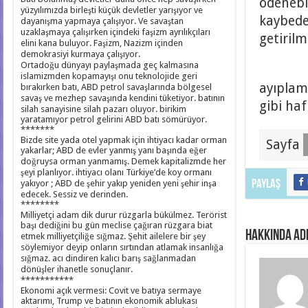
ödenebi
yüzyılımızda birleşti küçük devletler yarışıyor ve
kaybed
dayanışma yapmaya çalışıyor. Ve savaştan
uzaklaşmaya çalışırken içindeki faşizm ayrılıkçıları
getirilm
elini kana buluyor. Faşizm, Nazizm içinden
demokrasiyi kurmaya çalışıyor.
Ortadoğu dünyayı paylaşmada geç kalmasına
Toplu
islamizmden kopamayışı onu teknolojide geri
ayıpla
bırakırken batı, ABD petrol savaşlarında bölgesel
savaş ve mezhep savaşında kendini tüketiyor. batının
gibi ha
silah sanayisine silah pazarı oluyor. birikim
yaratamıyor petrol gelirini ABD batı sömürüyor.
*******
Bizde site yada otel yapmak için ihtiyacı kadar orman
Sayfa
yakarlar; ABD de evler yanmış yanı başında eğer
doğruysa orman yanmamış. Demek kapitalizmde her
şeyi planlıyor. ihtiyacı olanı Türkiye’de koy ormanı
yakıyor ; ABD de şehir yakıp yeniden yeni şehir inşa
Paylaş
edecek. Sessiz ve derinden.
********
Milliyetçi adam dik durur rüzgarla bükülmez. Terörist
başı dediğini bu gün meclise çağıran rüzgara biat
hakkında ad
etmek milliyetçiliğe sığmaz. Şehit ailelere bir şey
söylemiyor deyip onların sırtından atlamak insanlığa
sığmaz. acı dindiren kalıcı barış sağlanmadan
dönüşler ihanetle sonuçlanır.
***********
Ekonomi açık vermesi: Covit ve batıya sermaye
aktarımı, Trump ve batının ekonomik ablukası