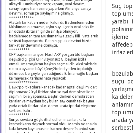
ülkeydi. Cumhuriyet borç kapattı, yeni devrim,
Suç top
sanayileşme hamlesine yaparken Almanya sanayi
toplumsa
devrimi, sömürge paylaşımına çıkmıştı.
************
şarabı 
Atatürk tarikatları neden kaldırdı. Bademlenmeden
Müslüman olamazsın, uyku suyu içerip oral seks ile
polisin
sır odada iki taraf içinde sır ifşa olmuyor.
işleme 
badelemeden tam Müslümanlığa geçiş fiili livata artık
sır üstü kapanıyordu. Batının çıplak devrimi bizde
affedeb
tarikat sır devrimine dönüştü.
**********
infaz edi
CHP başkanını arıyor. Nasıl AKP yorgun bld başkanı
değiştirdiği gibi CHP vizyonsuz G. başkan istifa
etmeli. İmamoğlu’nu başkan seçmelidir. Aksi taktirde
Her to
rte sıra ayvanın büyüğüne;2belediyeden topladığı
bozulab
düzmece belgeyle içeri attığında E. İmamoğlu başkan
kalmayacak. tarihsel hata yapacak
suçu do
**************
İ. Işık ‘politikacılara kanacak kadar aptal değilim’ der:
yerleşm
diplomasız 20 yıl iktidar olur sosyal demokrat lider
kaidel
seçimini bile yapamaz. Eleştiri derken demokratları
karalar ve meydanı boş bulan sağ cenah tek başına
anlamın
yada ortak iktidar olur. demo-krata iptidai eleştirme
serbesti kalır.
toplumu
**********
arada y
Suriye sevdası göçle ithal edilen insanlar; kafa
kesmek karın deşmek normal oldu. Mersin Adana’da
serbest
kafa kesen kaynanasının karnını deşen; İstanbul suri