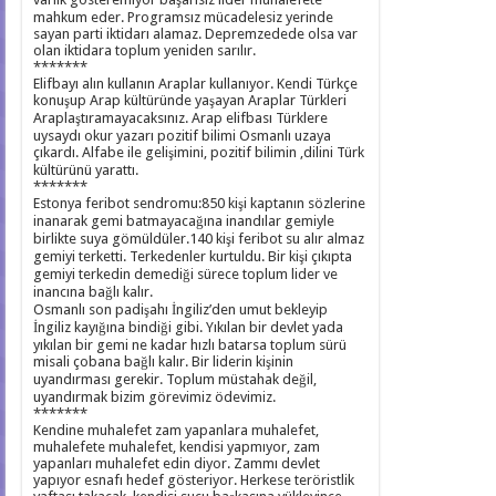
mahkum eder. Programsız mücadelesiz yerinde
sayan parti iktidarı alamaz. Depremzedede olsa var
olan iktidara toplum yeniden sarılır.
*******
Elifbayı alın kullanın Araplar kullanıyor. Kendi Türkçe
konuşup Arap kültüründe yaşayan Araplar Türkleri
Araplaştıramayacaksınız. Arap elifbası Türklere
uysaydı okur yazarı pozitif bilimi Osmanlı uzaya
çıkardı. Alfabe ile gelişimini, pozitif bilimin ,dilini Türk
kültürünü yarattı.
*******
Estonya feribot sendromu:850 kişi kaptanın sözlerine
inanarak gemi batmayacağına inandılar gemiyle
birlikte suya gömüldüler.140 kişi feribot su alır almaz
gemiyi terketti. Terkedenler kurtuldu. Bir kişi çıkıpta
gemiyi terkedin demediği sürece toplum lider ve
inancına bağlı kalır.
Osmanlı son padişahı İngiliz’den umut bekleyip
İngiliz kayığına bindiği gibi. Yıkılan bir devlet yada
yıkılan bir gemi ne kadar hızlı batarsa toplum sürü
misali çobana bağlı kalır. Bir liderin kişinin
uyandırması gerekir. Toplum müstahak değil,
uyandırmak bizim görevimiz ödevimiz.
*******
Kendine muhalefet zam yapanlara muhalefet,
muhalefete muhalefet, kendisi yapmıyor, zam
yapanları muhalefet edin diyor. Zammı devlet
yapıyor esnafı hedef gösteriyor. Herkese teröristlik