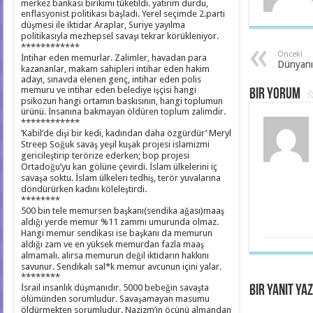
merkez bankası birikimi tüketildi. yatırım durdu,
enflasyonist politikası başladı. Yerel seçimde 2.parti
düşmesi ile iktidar Araplar, Suriye yayılma
politikasıyla mezhepsel savaşı tekrar körükleniyor.
************
Önceki
İntihar eden memurlar. Zalimler, havadan para
Dünyanın
kazananlar, makam sahipleri intihar eden hakim
adayı, sınavda elenen genç, intihar eden polis
memuru ve intihar eden belediye işçisi hangi
Bir yorum
psikozun hangi ortamın baskısının, hangi toplumun
ürünü. İnsanına bakmayan öldüren toplum zalimdir.
************
‘Kabil’de dişi bir kedi, kadından daha özgürdür’ Meryl
Streep Soğuk savaş yeşil kuşak projesi islamizmi
gericileştirip terörize ederken; bop projesi
Ortadoğu’yu kan gölüne çevirdi. İslam ülkelerini iç
savaşa soktu. İslam ülkeleri tedhiş, terör yuvalarına
döndürürken kadını köleleştirdi.
********
500 bin tele memursen başkanı(sendika ağası)maaş
aldığı yerde memur %11 zammı umurunda olmaz.
Hangi memur sendikası ise başkanı da memurun
aldığı zam ve en yüksek memurdan fazla maaş
almamalı. alırsa memurun değil iktidarın hakkını
savunur. Sendikalı sal*k memur avcunun içini yalar.
********
İsrail insanlık düşmanıdır. 5000 bebeğin savaşta
Bir yanıt yaz
ölümünden sorumludur. Savaşamayan masumu
öldürmekten sorumludur. Nazizm’in öcünü almandan