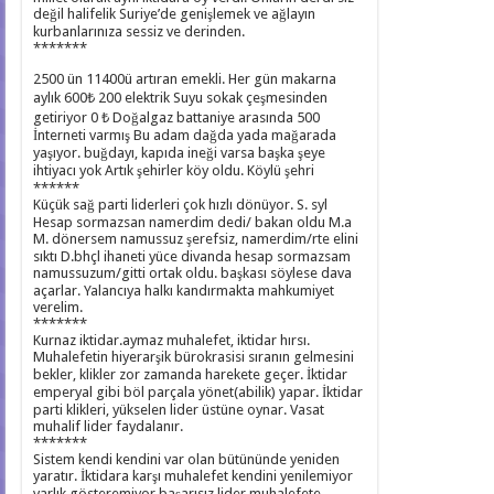
değil halifelik Suriye’de genişlemek ve ağlayın
kurbanlarınıza sessiz ve derinden.
*******
2500 ün 11400ü artıran emekli. Her gün makarna
aylık 600₺ 200 elektrik Suyu sokak çeşmesinden
getiriyor 0 ₺ Doğalgaz battaniye arasında 500
İnterneti varmış Bu adam dağda yada mağarada
yaşıyor. buğdayı, kapıda ineği varsa başka şeye
ihtiyacı yok Artık şehirler köy oldu. Köylü şehri
******
Küçük sağ parti liderleri çok hızlı dönüyor. S. syl
Hesap sormazsan namerdim dedi/ bakan oldu M.a
M. dönersem namussuz şerefsiz, namerdim/rte elini
sıktı D.bhçl ihaneti yüce divanda hesap sormazsam
namussuzum/gitti ortak oldu. başkası söylese dava
açarlar. Yalancıya halkı kandırmakta mahkumiyet
verelim.
*******
Kurnaz iktidar.aymaz muhalefet, iktidar hırsı.
Muhalefetin hiyerarşik bürokrasisi sıranın gelmesini
bekler, klikler zor zamanda harekete geçer. İktidar
emperyal gibi böl parçala yönet(abilik) yapar. İktidar
parti klikleri, yükselen lider üstüne oynar. Vasat
muhalif lider faydalanır.
*******
Sistem kendi kendini var olan bütününde yeniden
yaratır. İktidara karşı muhalefet kendini yenilemiyor
varlık gösteremiyor başarısız lider muhalefete