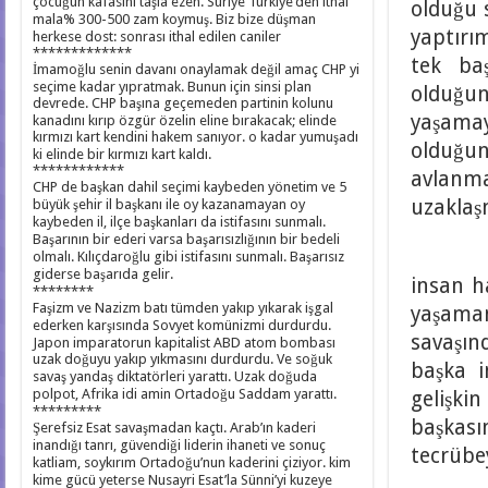
çocuğun kafasını taşla ezen. Suriye Türkiye’den ithal
olduğu s
mala% 300-500 zam koymuş. Biz bize düşman
yaptırı
herkese dost: sonrası ithal edilen caniler
*************
tek ba
İmamoğlu senin davanı onaylamak değil amaç CHP yi
seçime kadar yıpratmak. Bunun için sinsi plan
olduğun
devrede. CHP başına geçemeden partinin kolunu
yaşama
kanadını kırıp özgür özelin eline bırakacak; elinde
kırmızı kart kendini hakem sanıyor. o kadar yumuşadı
olduğun
ki elinde bir kırmızı kart kaldı.
************
avlanm
CHP de başkan dahil seçimi kaybeden yönetim ve 5
uzaklaş
büyük şehir il başkanı ile oy kazanamayan oy
kaybeden il, ilçe başkanları da istifasını sunmalı.
Başarının bir ederi varsa başarısızlığının bir bedeli
İnsan 
olmalı. Kılıçdaroğlu gibi istifasını sunmalı. Başarısız
giderse başarıda gelir.
insan h
********
Faşizm ve Nazizm batı tümden yakıp yıkarak işgal
yaşaman
ederken karşısında Sovyet komünizmi durdurdu.
savaşın
Japon imparatorun kapitalist ABD atom bombası
uzak doğuyu yakıp yıkmasını durdurdu. Ve soğuk
başka i
savaş yandaş diktatörleri yarattı. Uzak doğuda
polpot, Afrika idi amin Ortadoğu Saddam yarattı.
gelişki
*********
başkası
Şerefsiz Esat savaşmadan kaçtı. Arab’ın kaderi
inandığı tanrı, güvendiği liderin ihaneti ve sonuç
tecrübey
katliam, soykırım Ortadoğu’nun kaderini çiziyor. kim
kime gücü yeterse Nusayri Esat’la Sünni’yi kuzeye