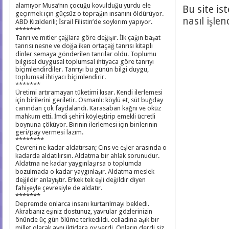
alamıyor Musa’nın çocuğu kovulduğu yurdu ele
Bu site is
geçirmek için güçsüz o toprağın insanını öldürüyor.
nasıl işlen
ABD Kızılderili; İsrail Filistin’de soykırım yapıyor.
*******
Tanrı ve mitler çağlara göre değişir. İlk çağın başat
tanrısı nesne ve doğa iken ortaçağ tanrısı kitaplı
dinler semaya gönderilen tanrılar oldu. Toplumu
bilgisel duygusal toplumsal ihtiyaca göre tanrıyı
biçimlendirdiler. Tanrıyı bu günün bilgi duygu,
toplumsal ihtiyacı biçimlendirir.
*******
Üretimi artıramayan tüketimi kısar. Kendi ilerlemesi
için birilerini geriletir. Osmanlı: köylü et, süt buğday
canından çok faydalandı. Karasaban kağnı ve öküz
mahkum etti. İmdi şehiri köyleştirip emekli ücretli
boynuna çöküyor. Birinin ilerlemesi için birilerinin
geri/pay vermesi lazım.
********
Çevreni ne kadar aldatırsan; Cins ve eşler arasında o
kadarda aldatılırsın. Aldatma bir ahlak sorunudur.
Aldatma ne kadar yaygınlaşırsa o toplumda
bozulmada o kadar yaygınlaşır. Aldatma meslek
değildir anlayıştır. Erkek tek eşli değildir diyen
fahişeyle çevresiyle de aldatır.
*******
Depremde onlarca insanı kurtarılmayı bekledi.
Akrabanız eşiniz dostunuz, yavrular gözlerinizin
önünde üç gün ölüme terkedildi. celladına aşık bir
millet olarak aynı iktidara oy verdi. Onların derdi siz