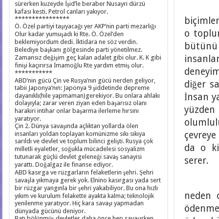
sürerken kuzeyde İşid’le beraber Nusayri dürzü
İnsa
kafası kesti. Petrol canları yakıyor.
****************
biçimle
Ö. Özel partiyi taşıyacağı yer AKP’nin parti mezarlığı
o toplu
Olur kadar yumuşadı ki Rte. Ö. Özel’den
beklemiyordum dedi. İktidara ne söz verdin.
bütünü 
Belediye başkanı gölgesinde parti yönetilmez.
insanl
Zamansız değişim geç kalan adalet gibi olur. K. K gibi
finişi kaçırırsa İmamoğlu Rte yardım etmiş olur.
deneyi
***********
ABD’nin gücü Çin ve Rusya’nın gücü nerden geliyor,
diğer s
tabii Japonya’nın: Japonya 9 şiddetinde depreme
İnsan y
dayanıklı(hile yapmaman)gerekiyor. Bu onlara ahlakı
dolayıyla; zarar veren ziyan eden başarısız olanı
yüzden 
harakiri intihar onlar başarma ilerleme hırsını
yaratıyor.
olumlul
Çin 2. Dünya savaşında açlıktan yollarda ölen
çevreye
insanları yoldan toplayan komünizme sıkı sıkıya
sarıldı ve devlet ve toplum bilinci gelişti. Rusya çok
da o ki
milletli eyaletler, soğukla mücadelesi sosyalizm
tutunarak güçlü devlet geleneği savaş sanayisi
serer.
yarattı. Doğalgaz ile finanse ediyor.
ABD kasırga ve rüzgarların felaketlerin şehri. Şehri
savaşla yıkmaya gerek yok. Elnino kasırgası yada sert
Kaidel
bir rüzgar yangınla bir şehri yakabiliyor. Bu ona hızlı
neden o
yıkım ve kurulum felakette ayakta kalma; teknolojik
yenilenme yaratıyor. Hiç kara savaşı yapmadan
ödenmeye
dünyada gücünü deniyor.
Batı bölünmüş devletler daha önce hep savaşırken