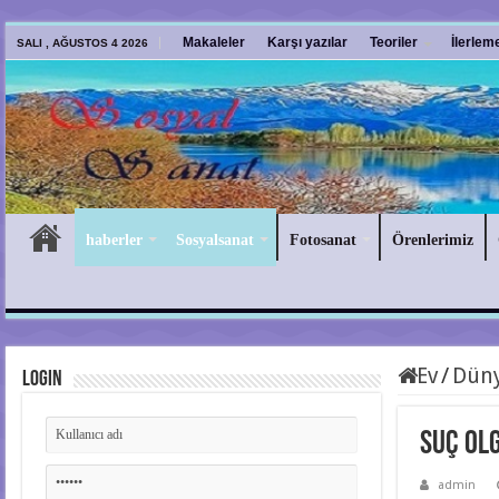
Makaleler
Karşı yazılar
Teoriler
İlerlem
SALI , AĞUSTOS 4 2026
haberler
Sosyalsanat
Fotosanat
Örenlerimiz
Ev
/
Düny
Login
Suç ol
admin