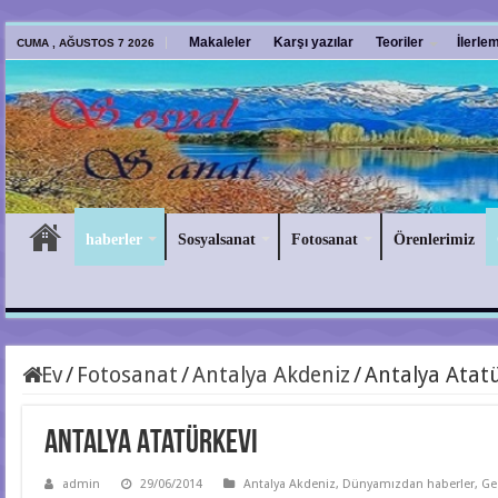
Makaleler
Karşı yazılar
Teoriler
İlerle
CUMA , AĞUSTOS 7 2026
haberler
Sosyalsanat
Fotosanat
Örenlerimiz
Ev
/
Fotosanat
/
Antalya Akdeniz
/
Antalya Atat
Antalya Atatürkevi
admin
29/06/2014
Antalya Akdeniz
,
Dünyamızdan haberler
,
Ge