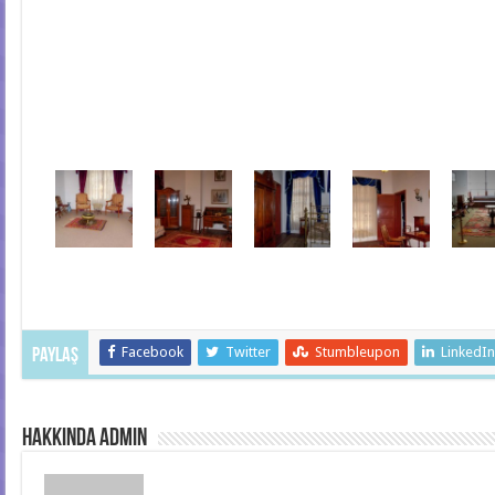
Facebook
Twitter
Stumbleupon
LinkedI
Paylaş
hakkında admin