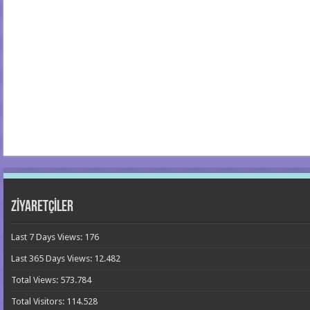
ZİYARETÇİLER
Last 7 Days Views:
176
Last 365 Days Views:
12.482
Total Views:
573.784
Total Visitors:
114.528