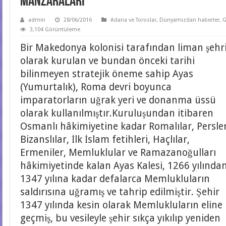
manzaraları
admin
28/06/2016
Adana ve Toroslar
,
Dünyamızdan haberler
,
G
3,104 Görüntüleme
Bir Makedonya kolonisi tarafından liman şehr
olarak kurulan ve bundan önceki tarihi
bilinmeyen stratejik öneme sahip Ayas
(Yumurtalık), Roma devri boyunca
imparatorların uğrak yeri ve donanma üssü
olarak kullanılmıştır.Kuruluşundan itibaren
Osmanlı hâkimiyetine kadar Romalılar, Persler
Bizanslılar, İlk İslam fetihleri, Haçlılar,
Ermeniler, Memluklular ve Ramazanoğulları
hâkimiyetinde kalan Ayas Kalesi, 1266 yılında
1347 yılına kadar defalarca Memlukluların
saldırısına uğramış ve tahrip edilmiştir. Şehir
1347 yılında kesin olarak Memlukluların eline
geçmiş, bu vesileyle şehir sıkça yıkılıp yeniden