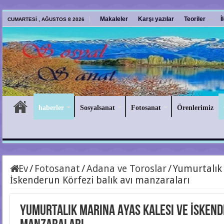
Makaleler
Karşı yazılar
Teoriler
İ
CUMARTESI , AĞUSTOS 8 2026
haberler
Sosyalsanat
Fotosanat
Örenlerimiz
Ev
/
Fotosanat
/
Adana ve Toroslar
/
Yumurtalık 
İskenderun Körfezi balık avı manzaraları
Yumurtalık marina Ayas kalesi ve İskend