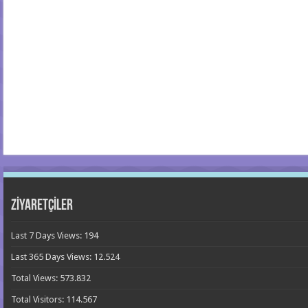
ZİYARETÇİLER
Last 7 Days Views:
194
Last 365 Days Views:
12.524
Total Views:
573.832
Total Visitors:
114.567