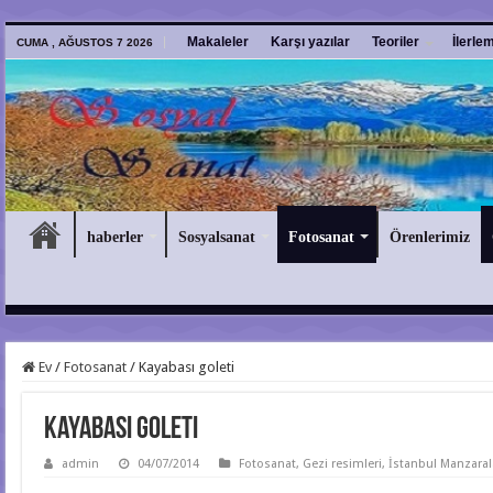
Makaleler
Karşı yazılar
Teoriler
İlerle
CUMA , AĞUSTOS 7 2026
haberler
Sosyalsanat
Fotosanat
Örenlerimiz
Ev
/
Fotosanat
/
Kayabası goleti
Kayabası goleti
admin
04/07/2014
Fotosanat
,
Gezi resimleri
,
İstanbul Manzaral