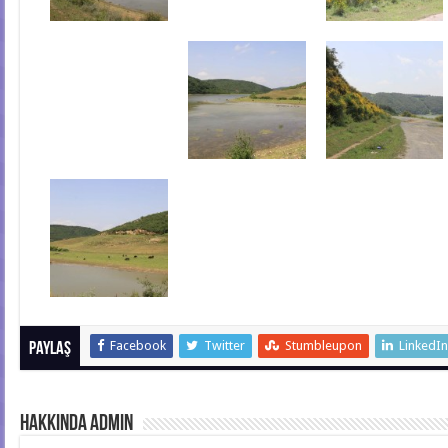
Facebook
Twitter
Stumbleupon
LinkedI
Paylaş
hakkında admin