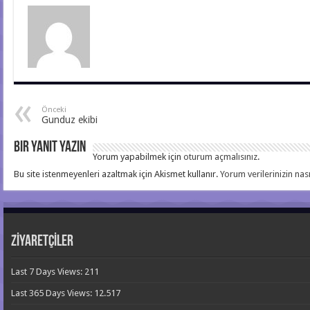
Önceki
Gunduz ekibi
Bir yanıt yazın
Yorum yapabilmek için
oturum açmalısınız
.
Bu site istenmeyenleri azaltmak için Akismet kullanır.
Yorum verilerinizin nası
ZİYARETÇİLER
Last 7 Days Views:
211
Last 365 Days Views:
12.517