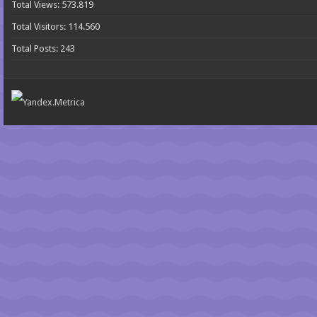
Total Views:
573.819
Total Visitors:
114.560
Total Posts:
243